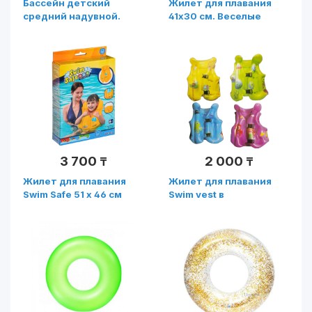
Бассейн детский
Жилет для плавания
средний надувной.
41x30 см. Веселые
рыбки Bestway.
Возраст: 3-6 лет Арт.
32069
3 700
2 000
₸
₸
Жилет для плавания
Жилет для плавания
Swim Safe 51 x 46 см
Swim vest в
Bestway, 3-6 лет (Арт.
ассортименте
32034)