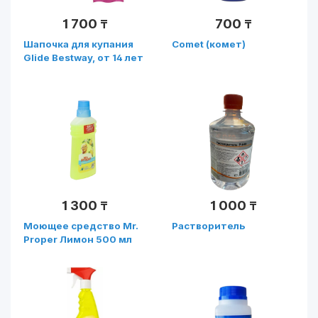
1 700
700
₸
₸
Шапочка для купания
Comet (комет)
Glide Bestway, от 14 лет
(Арт. 26006)
1 300
1 000
₸
₸
Моющее средство Mr.
Растворитель
Proper Лимон 500 мл