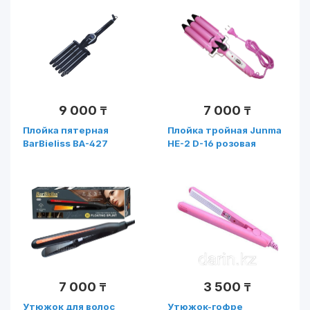
9 000
7 000
₸
₸
Плойка пятерная
Плойка тройная Junma
BarBieliss BA-427
HE-2 D-16 розовая
7 000
3 500
₸
₸
Утюжок для волос
Утюжок-гофре