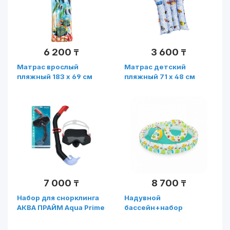
6 200
3 600
₸
₸
Матрас врослый
Матрас детский
пляжный 183 х 69 см
пляжный 71 х 48 см
7 000
8 700
₸
₸
Набор для снорклинга
Надувной
АКВА ПРАЙМ Aqua Prime
бассейн+набор
( Арт. 24071)
122х20см Bestway,в к-
те 1 круг,1 мяч,