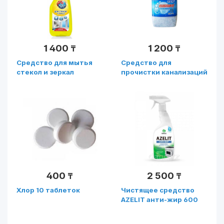
1 400
1 200
₸
₸
Средство для мытья
Средство для
стекол и зеркал
прочистки канализаций
"ВЫГОДНАЯ УБОРКА''
и дренажных труб
500МЛ
260гр
400
2 500
₸
₸
Хлор 10 таблеток
Чистящее средство
AZELIT анти-жир 600
мл (для плиты)