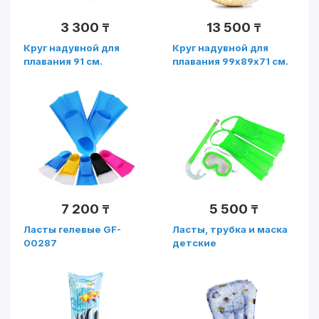
3 300
13 500
₸
₸
Круг надувной для
Круг надувной для
плавания 91 см.
плавания 99х89х71 см.
Неоновый холод INTEX .
Фламинго (глиттер)
Арт. 59262NP
INTEX. Новинка (в
коробке) Арт. 56251NP
7 200
5 500
₸
₸
Ласты гелевые GF-
Ласты, трубка и маска
00287
детские