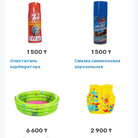
1 500
1 500
₸
₸
Очиститель
Смазка силиконовая
карбюратора
аэрозольная
6 600
2 900
₸
₸