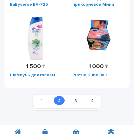
BaByverse BA-725
прикорневой Мини
походный
1 500
1 000
₸
₸
Шампунь для головы
Puzzle Cube Ball
1
2
3
4