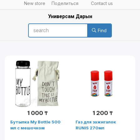
New store
Поделиться
Contact us
Универсам Дарын
Find
1 000
1 200
₸
₸
Бутылка My Bottle 500
Газ для зажигалок
мл с мешочком
RUNIS 270мл