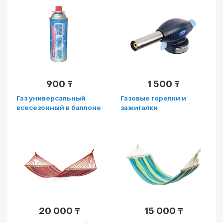
900
1 500
₸
₸
Газ универсальный
Газовые горелки и
всесезонный в баллоне
зажигалки
220 г
20 000
15 000
₸
₸