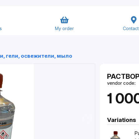
s
My order
Contact
Goods and Services
и, гели, освежители, мыло
Close
Submit
РАСТВО
vendor code:
1 00
Variations
Р