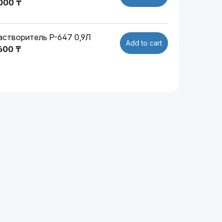
 000 ₸
астворитель P-647 0,9Л
Add to cart
 600 ₸