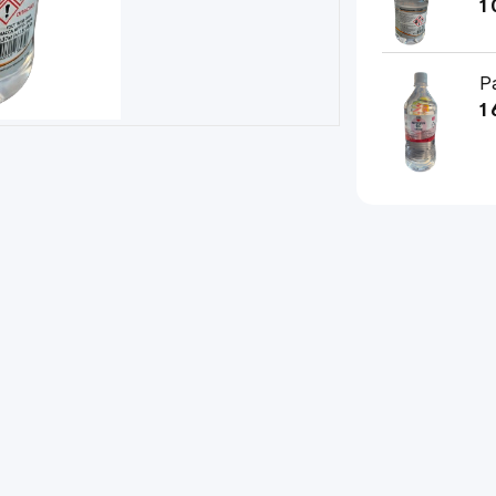
1
Р
1