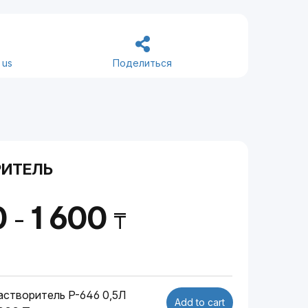
 us
Поделиться
РИТЕЛЬ
0
1 600
-
₸
астворитель P-646 0,5Л
Add to cart