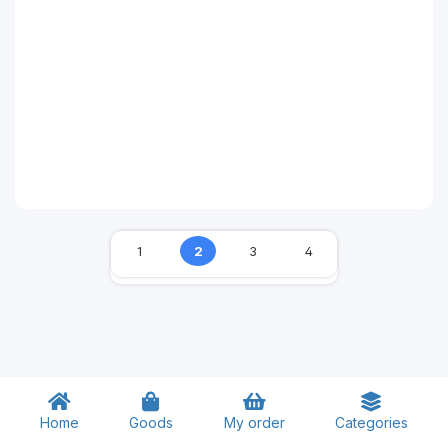
1
2
3
4
Home
Goods
My order
Categories