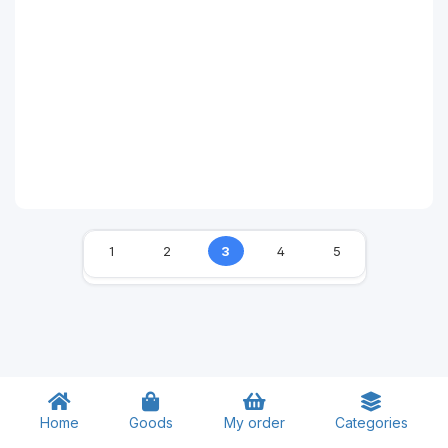
1
2
3
4
5
Home
Goods
My order
Categories