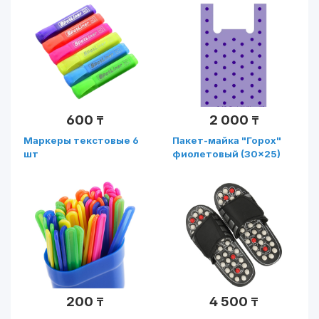
600
2 000
₸
₸
Маркеры текстовые 6
Пакет-майка "Горох"
шт
фиолетовый (30×25)
800гр
200
4 500
₸
₸