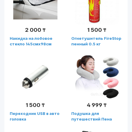
2 000
1 500
₸
₸
Накидка на лобовое
Огнетушитель FireStop
стекло 145смх98см
пенный 0.5 кг
1 500
4 999
₸
₸
Переходник USB в авто
Подушка для
головка
путешествий Пена
Памяти