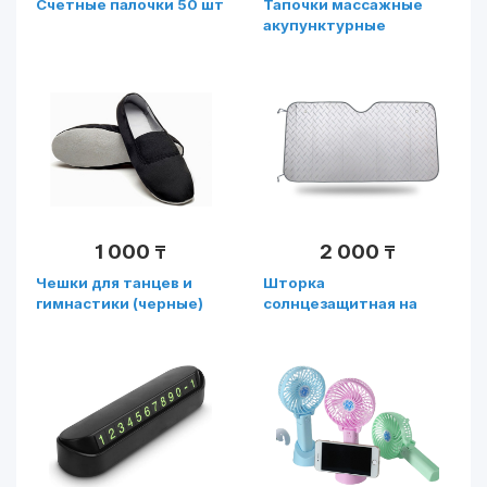
Счетные палочки 50 шт
Тапочки массажные
акупунктурные
1 000
2 000
₸
₸
Чешки для танцев и
Шторка
гимнастики (черные)
солнцезащитная на
лобовое стекло
130смХ60см