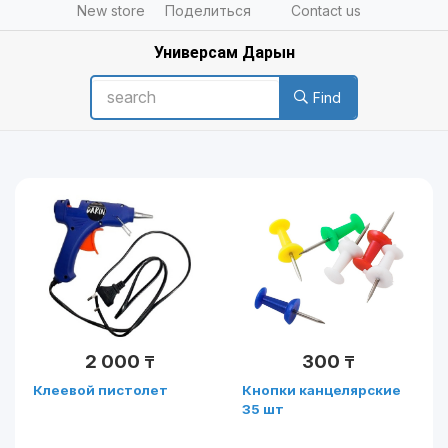
New store
Поделиться
Contact us
Универсам Дарын
Find
2 000
300
₸
₸
Клеевой пистолет
Кнопки канцелярские
35 шт