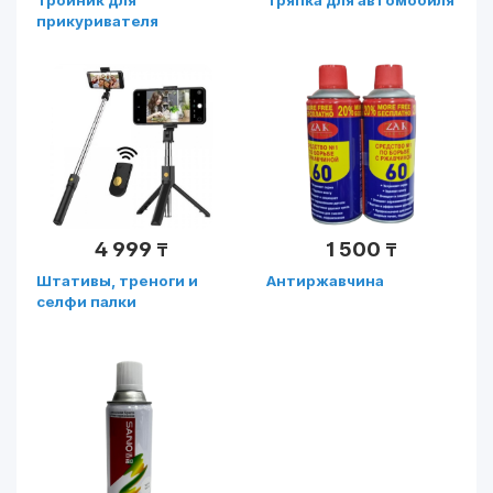
прикуривателя
2USB+3SOCKET
4 999
1 500
₸
₸
Штативы, треноги и
Антиржавчина
селфи палки