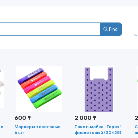
Find
C
Goods and Services
Close
Submit
600
2 000
₸
₸
ие
Маркеры текстовые
Пакет-майка "Горох"
С
6 шт
фиолетовый (30×25)
ш