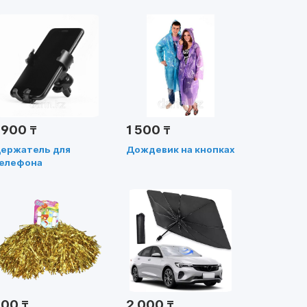
 900
1 500
₸
₸
ержатель для
Дождевик на кнопках
елефона
втомобильный на
ешетку
оздуховода
900
2 000
₸
₸