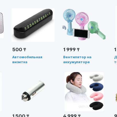
800гр
500
1 999
1
₸
₸
Автомобильная
Вентилятор на
Д
визитка
аккумуляторе
т
а
р
в
1 500
4 999
₸
₸