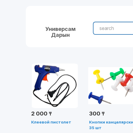
Универсам
Дарын
2 000
300
₸
₸
Клеевой пистолет
Кнопки канцелярск
35 шт