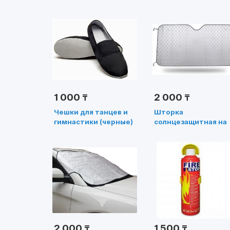
1 000
2 000
₸
₸
Чешки для танцев и
Шторка
гимнастики (черные)
солнцезащитная на
лобовое стекло
130смХ60см
2 000
1 500
₸
₸