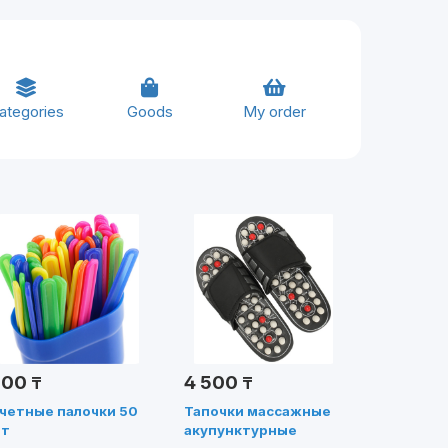
ategories
Goods
My order
200
4 500
₸
₸
четные палочки 50
Тапочки массажные
т
акупунктурные