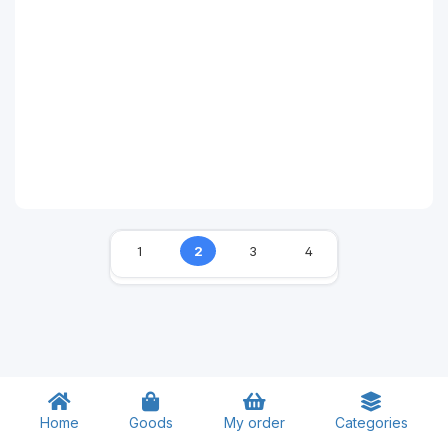
1
2
3
4
Home
Goods
My order
Categories