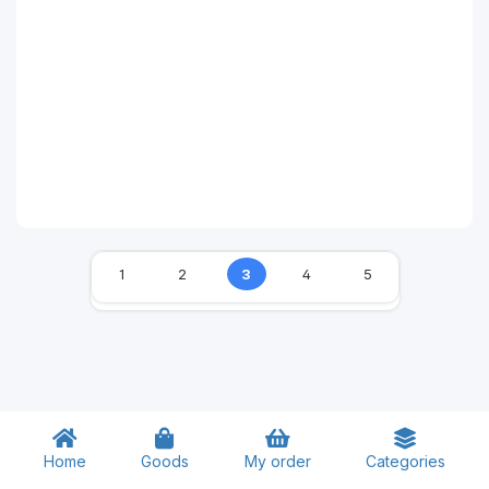
1
2
3
4
5
Home
Goods
My order
Categories