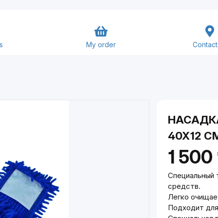
s
My order
Contact
Goods and Services
Close
Submit
НАСАДК
40Х12 С
1 500
Специальный 
средств.
Легко очищае
Подходит для 