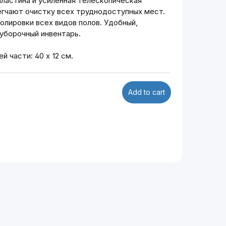
пластина и усиленная телескопическая
егчают очистку всех труднодоступных мест.
олировки всех видов полов. Удобный,
уборочный инвентарь.
й части: 40 х 12 см.
Add to cart