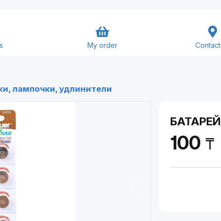
s
My order
Contact
Goods and Services
ки, лампочки, удлинители
Close
Submit
БАТАРЕЙ
100
₸