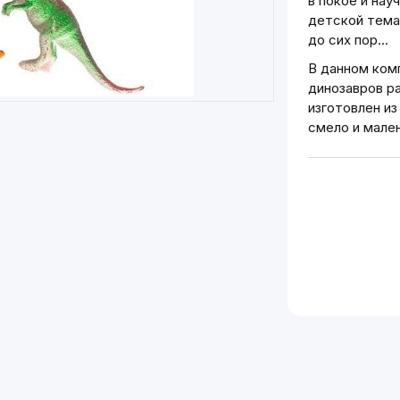
в покое и нау
детской тема
до сих пор...
В данном ком
динозавров р
изготовлен и
смело и мален