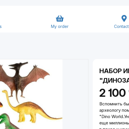
s
My order
Contact
Goods and Services
Close
Submit
НАБОР И
"ДИНОЗ
2 100
Вспомнить бы
археологу п
"Dino World.
еще миллионы 