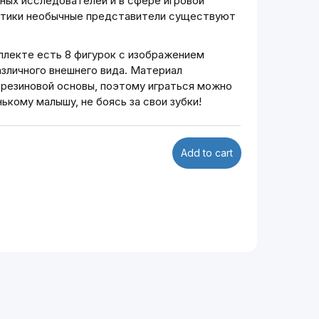
чных исследователей и в сфере игровой
тики необычные представители существуют
плекте есть 8 фигурок с изображением
азличного внешнего вида. Материал
з резиновой основы, поэтому играться можно
ькому малышу, не боясь за свои зубки!
Add to cart