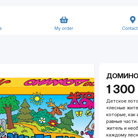
s
My order
Contact
Goods and Services
Close
Submit
ДОМИНО
1 300
Детское лото
«лесные жите
которые, как 
равные части.
житель и нео
каждому лесн