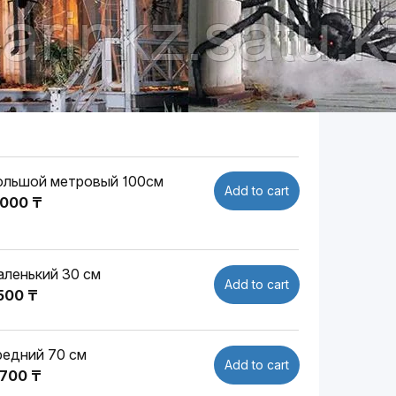
ольшой метровый 100см
Add to cart
 000 ₸
аленький 30 см
Add to cart
 500 ₸
редний 70 см
Add to cart
 700 ₸