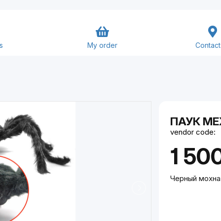
s
My order
Contact
Goods and Services
ПАУК М
vendor code:
Close
Submit
1 50
Черный мохнат