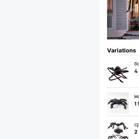
Variations
б
4
м
1
с
2