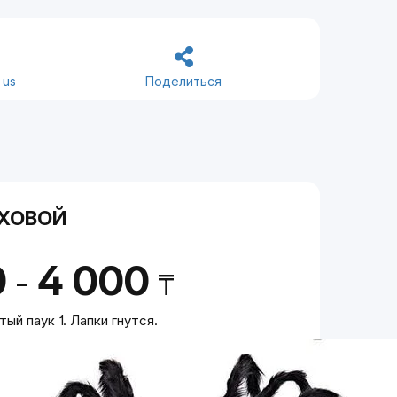
 us
Поделиться
ЕХОВОЙ
0
4 000
-
₸
ый паук 1. Лапки гнутся.