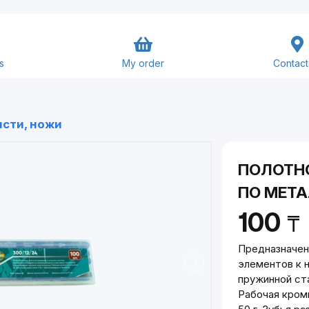
s
My order
Contact
Goods and Services
исти, ножи
Close
Submit
ПОЛОТН
ПО МЕТА
100
₸
Предназначен
элементов к 
пружинной ст
Рабочая кром