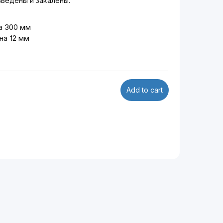
азведены и закалены.
а 300 мм
на 12 мм
Add to cart