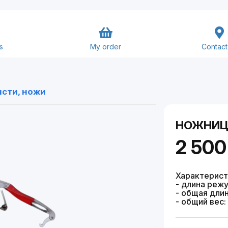
s
My order
Contact
Goods and Services
исти, ножи
Close
Submit
НОЖНИЦ
2 500
Характерис
- длина режу
- общая дли
- общий вес: 