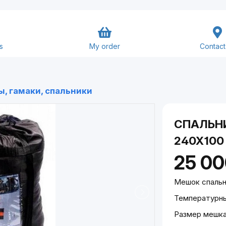
s
My order
Contact
Goods and Services
, гамаки, спальники
Close
Submit
СПАЛЬН
240Х100
25 0
Мешок спальн
Температурны
Размер мешка