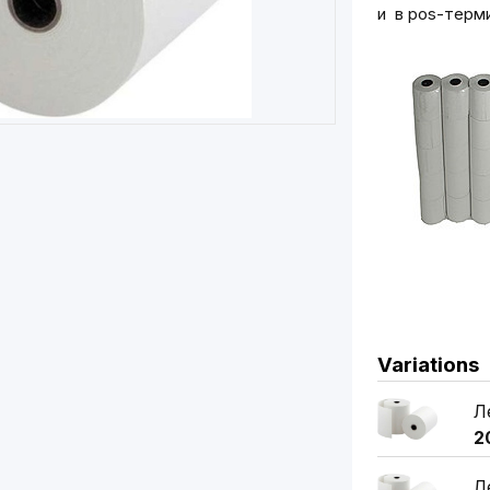
и в pos-терм
Variations
Л
2
Л