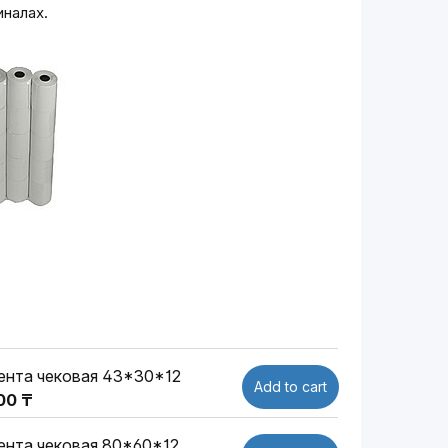
иналах.
ента чековая 43*30*12
Add to cart
00 ₸
ента чековая 80*60*12