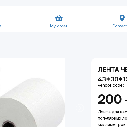
s
My order
Contact
Goods and Services
Close
Submit
ЛЕНТА Ч
43*30*1
vendor code:
200
Лента для кас
популярных ле
миллиметров.