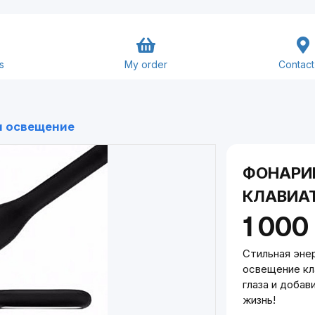
s
My order
Contact
 и освещение
ФОНАРИ
Goods and Services
КЛАВИАТ
1 000
Close
Submit
Стильная эне
освещение кл
глаза и добав
жизнь!