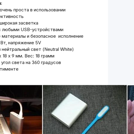
:
очень проста в использовании
ективность
широкая засветка
с любыми USB-устройствами
 материалы и безопасное исполнение
 Вт, напряжение 5V
нейтральный свет (Neutral White)
 18 х 9 мм. Вес: 18 грамм
угол света на 360 градусов
ртименте