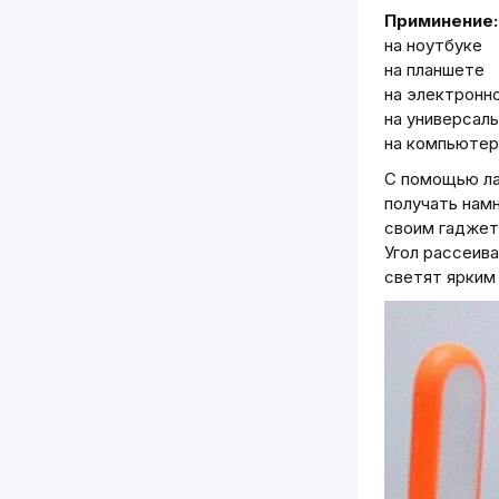
Приминение:
на ноутбуке
на планшете
на электронно
на универсал
на компьюте
С помощью ла
получать нам
своим гаджет
Угол рассеив
светят ярким