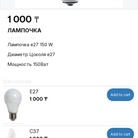
1 000
₸
ЛАМПОЧКА
vendor code:
Лампочка е27 150 W
Диаметр Цоколя e27
Мощность 150Ват
Variations
Е27
Add to cart
1 000 ₸
С37
Add to cart