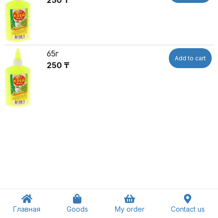
65г
Add to cart
250 ₸
Главная
Goods
My order
Contact us