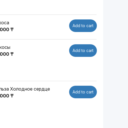
 коса
Add to cart
 000 ₸
 косы
Add to cart
 000 ₸
льза Холодное сердце
Add to cart
 000 ₸