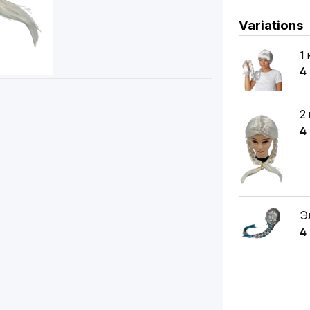
Variations
1
4
2
4
Э
4