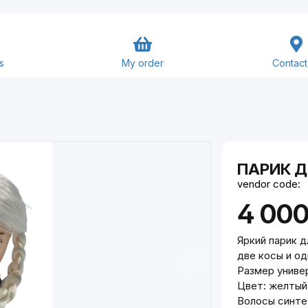
s
My order
Contact
Goods and Services
Close
Submit
ПАРИК Д
vendor code:
4 00
Яркий парик д
две косы и од
Размер униве
Цвет: желтый
Волосы синте